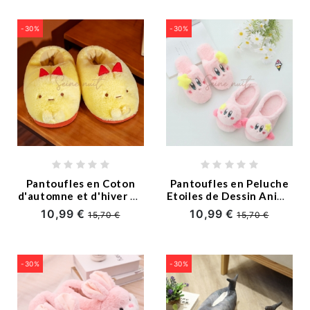
-30%
-30%
Pantoufles en Coton
Pantoufles en Peluche
d'automne et d'hiver de
Etoiles de Dessin Animé
Dessin Animé Mignon
Mignon
10,99 €
10,99 €
15,70 €
15,70 €
-30%
-30%