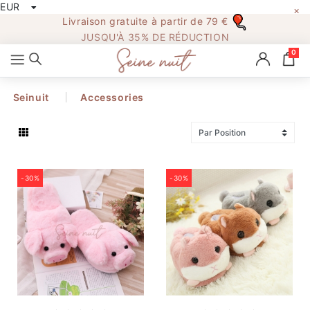
EUR
×
All
Livraison gratuite à partir de 79 €
Categories
JUSQU'À 35% DE RÉDUCTION
0
Seinuit
Accessories
Accueil
PYJAMA FEMME
-30%
-30%
PYJAMA HOMME
PYJAMA NOEL
COMBI PYJAMA
PYJAMA ENFANT