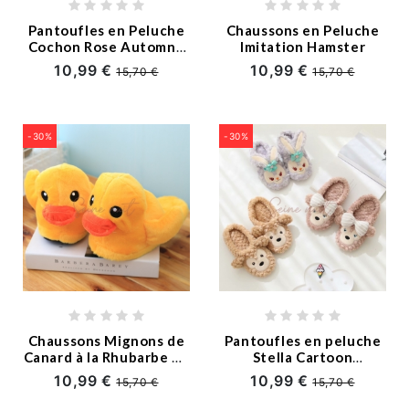
PYJAMA BÉBÉ
Pantoufles en Peluche
Chaussons en Peluche
Cochon Rose Automne
Imitation Hamster
et Hiver
10,99 €
10,99 €
Accessories
15,70 €
15,70 €
SWEAT PLAID & PULL PLAID
-30%
-30%
À
Propos
de
Nous
Chaussons Mignons de
Pantoufles en peluche
info_fr@seinuit.com
Canard à la Rhubarbe en
Stella Cartoon
Peluche d'automne et
Chaussures en coton
10,99 €
10,99 €
15,70 €
15,70 €
d'hiver
Shirley Duffy