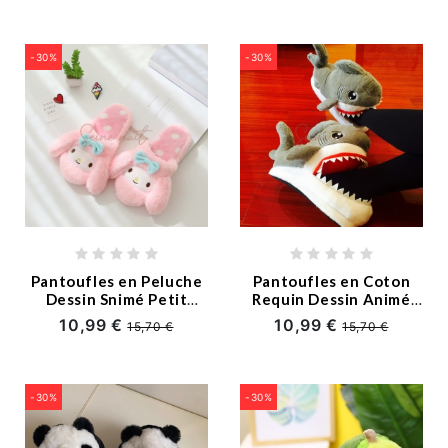
-30%
-30%
Pantoufles en Peluche
Pantoufles en Coton
Dessin Snimé Petit
Requin Dessin Animé
Diable
Mignon Femme
10,99 €
10,99 €
15,70 €
15,70 €
-30%
-30%