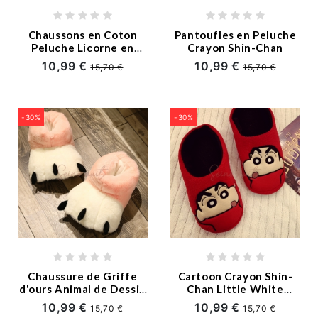
Chaussons en Coton
Pantoufles en Peluche
Peluche Licorne en
Crayon Shin-Chan
Automne et en Hiver
10,99 €
10,99 €
15,70 €
15,70 €
-30%
-30%
Chaussure de Griffe
Cartoon Crayon Shin-
d'ours Animal de Dessin
Chan Little White
Animé
Pantoufles en Coton
10,99 €
10,99 €
15,70 €
15,70 €
Peluche