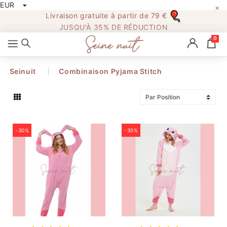
EUR
×
All
Livraison gratuite à partir de 79 €
Categories
JUSQU'À 35% DE RÉDUCTION
0
Seinuit
Combinaison Pyjama Stitch
Accueil
PYJAMA FEMME
-30%
-30%
PYJAMA HOMME
PYJAMA NOEL
COMBI PYJAMA
PYJAMA ENFANT