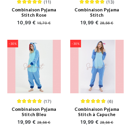
PYJAMA BÉBÉ
(11)
(13)
Combinaison Pyjama
Combinaison Pyjama
Stitch Rose
Stitch
10,99 €
19,99 €
Accessories
15,70 €
28,56 €
SWEAT PLAID & PULL PLAID
-30%
-30%
À
Propos
de
Nous
(17)
(6)
Combinaison Pyjama
Combinaison Pyjama
info_fr@seinuit.com
Stitch Bleu
Stitch à Capuche
19,99 €
19,99 €
28,56 €
28,56 €