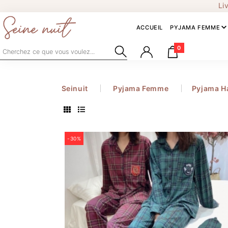
EUR
Li
ACCUEIL
PYJAMA FEMME
0
Seinuit
Pyjama Femme
Pyjama H
-30%