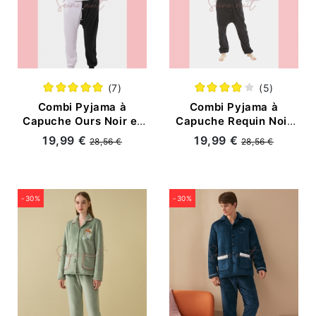
(7)
(5)
Combi Pyjama à
Combi Pyjama à
Capuche Ours Noir et
Capuche Requin Noir
Blanc Dessin Animé
Dessin Animé
19,99 €
19,99 €
28,56 €
28,56 €
-30%
-30%