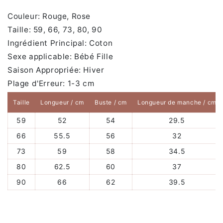
Couleur: Rouge, Rose
Taille: 59, 66, 73, 80, 90
Ingrédient Principal: Coton
Sexe applicable: Bébé Fille
Saison Appropriée: Hiver
Plage d'Erreur: 1-3 cm
Taille
Longueur / cm
Buste / cm
Longueur de manche / cm
59
52
54
29.5
66
55.5
56
32
73
59
58
34.5
80
62.5
60
37
90
66
62
39.5