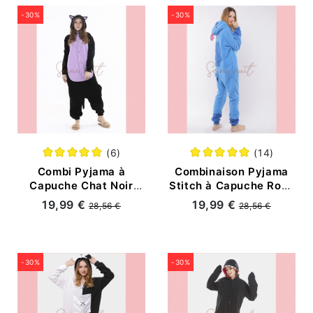
-30%
-30%
(6)
(14)
Combi Pyjama à
Combinaison Pyjama
Capuche Chat Noir
Stitch à Capuche Rose
Chat Bleu Violet
Bleu Dessin Animé
19,99 €
19,99 €
28,56 €
28,56 €
Dessin Animé Visage
Blanc
-30%
-30%