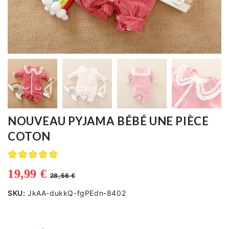
PYJAMA BÉBÉ
Accessories
SWEAT PLAID & PULL PLAID
NOUVEAU PYJAMA BÉBÉ UNE PIÈCE
À
Propos
COTON
de
Nous
19,99 €
28,56 €
SKU:
JkAA-dukkQ-fgPEdn-8402
info_fr@seinuit.com