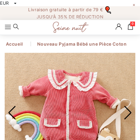
EUR
×
All
Livraison gratuite à partir de 79 €
Categories
JUSQU'À 35% DE RÉDUCTION
0
Accueil
Nouveau Pyjama Bébé une Pièce Coton
Accueil
PYJAMA FEMME
PYJAMA HOMME
PYJAMA NOEL
COMBI PYJAMA
PYJAMA ENFANT