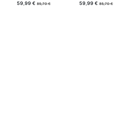
Epaissie
59,99 €
59,99 €
85,70 €
85,70 €
AIDE
SERVICE CLIENTS
NOTRE BOUTIQUE SEINUIT.COM