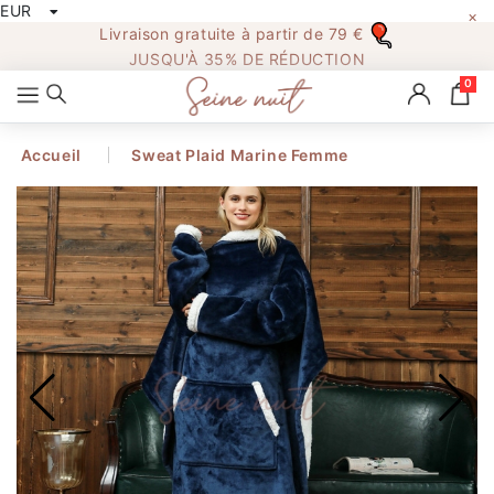
EUR
×
All
Livraison gratuite à partir de 79 €
Categories
JUSQU'À 35% DE RÉDUCTION
0
Accueil
Sweat Plaid Marine Femme
Accueil
PYJAMA FEMME
PYJAMA HOMME
PYJAMA NOEL
COMBI PYJAMA
PYJAMA ENFANT