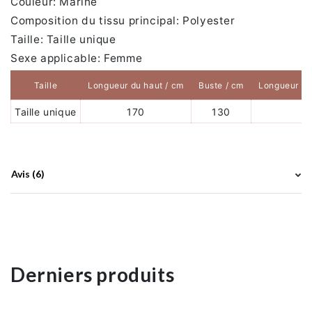
Couleur: Marine
Composition du tissu principal: Polyester
Taille: Taille unique
Sexe applicable: Femme
Taille
Longueur du haut / cm
Buste / cm
Longueur d
Taille unique
170
130
6
Avis (6)
Derniers produits